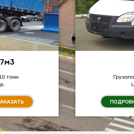
27м
3
10 тонн
Грузопо
р.
Ц
ЗАКАЗАТЬ
ПОДРОБ