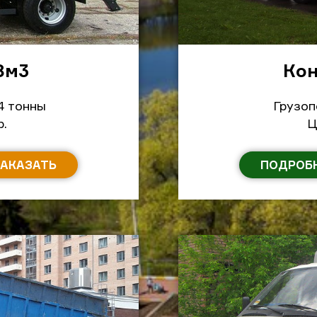
8м
3
Кон
4 тонны
Грузоп
р.
Ц
ЗАКАЗАТЬ
ПОДРОБ