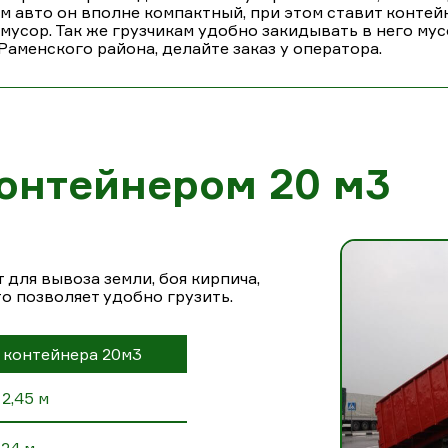
ам авто он вполне компактный, при этом ставит конте
сор. Так же грузчикам удобно закидывать в него мусо
аменского района, делайте заказ у оператора.
онтейнером 20 м3
для вывоза земли, боя кирпича,
то позволяет удобно грузить.
 контейнера 20м3
2,45 м