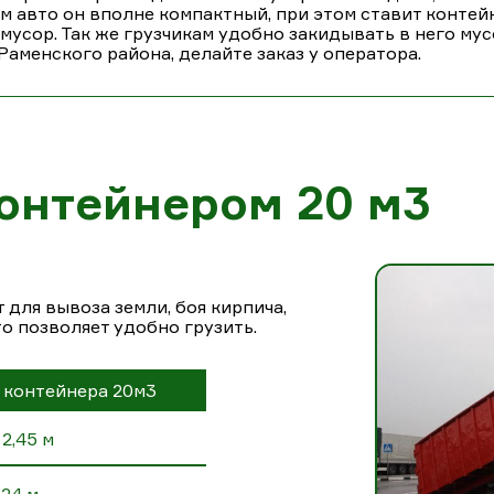
ам авто он вполне компактный, при этом ставит конте
сор. Так же грузчикам удобно закидывать в него мусо
аменского района, делайте заказ у оператора.
онтейнером 20 м3
для вывоза земли, боя кирпича,
то позволяет удобно грузить.
 контейнера 20м3
2,45 м