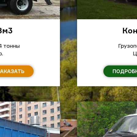
8м
3
Кон
4 тонны
Грузоп
р.
Ц
ЗАКАЗАТЬ
ПОДРОБ