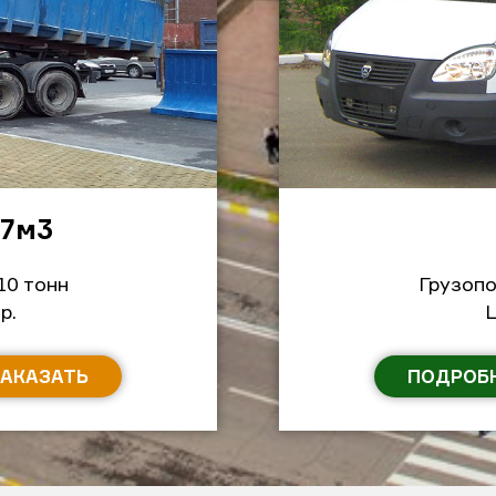
27м
3
10 тонн
Грузопо
р.
Ц
ЗАКАЗАТЬ
ПОДРОБ